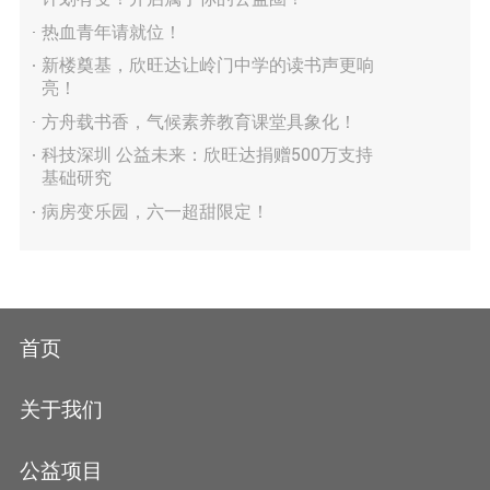
热血青年请就位！
新楼奠基，欣旺达让岭门中学的读书声更响
亮！
方舟载书香，气候素养教育课堂具象化！
科技深圳 公益未来：欣旺达捐赠500万支持
基础研究
病房变乐园，六一超甜限定！
首页
关于我们
公益项目