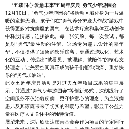
“五载同心·爱愈未来”五周年庆典 勇气少年游园会
12月10日，“勇气少年游园会”将活动区域化身为一片温
暖的童趣天地。孩子们在“勇气养分护送大作战”游戏中
获得更多对抗病魔的勇气，在艺术疗愈和集体互动创作
中释放情感，连接彼此。每一张笑脸、每一次尝试，都
是对“勇气”最生动的注解。这场专为患儿设计的嘉年
华，不仅提供了短暂的欢乐逃离，更通过游戏化、艺术
化的互动，传递出“被看见、被理解、被陪伴”的核心支
持理念，让关爱空间真正成为孩子们抵御病痛、重拾快
乐的“勇气加油站”。
此次五周年庆典活动是对过去五年项目成果的集中展
示，并通过“勇气少年游园会”等创新形式，深刻践行了
空间服务不仅治愈疾病，更守护童心的理念，为血液病
患儿及其家庭带来了切实的温暖与希望，彰显了公益力
量在医疗人文关怀中的独特价值。
展望未来，深圳欣旺达慈善基金会作为项目的坚定同行