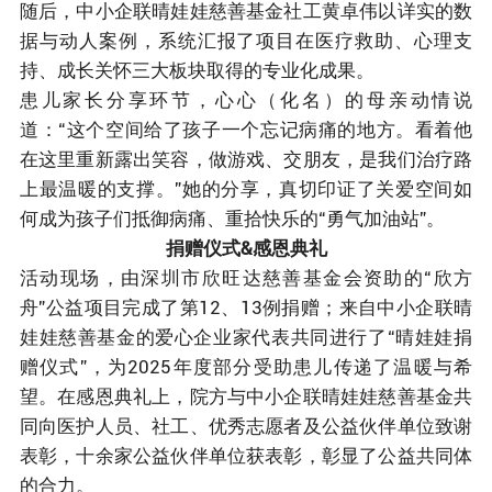
随后，中小企联晴娃娃慈善基金社工黄卓伟以详实的数
据与动人案例，系统汇报了项目在医疗救助、心理支
持、成长关怀三大板块取得的专业化成果。
患儿家长分享环节，心心（化名）的母亲动情说
道：“这个空间给了孩子一个忘记病痛的地方。看着他
在这里重新露出笑容，做游戏、交朋友，是我们治疗路
上最温暖的支撑。”她的分享，真切印证了关爱空间如
何成为孩子们抵御病痛、重拾快乐的“勇气加油站”。
捐赠仪式&感恩典礼
活动现场，由深圳市欣旺达慈善基金会资助的“欣方
舟”公益项目完成了第12、13例捐赠；来自中小企联晴
娃娃慈善基金的爱心企业家代表共同进行了“晴娃娃捐
赠仪式”，为2025年度部分受助患儿传递了温暖与希
望。在感恩典礼上，院方与中小企联晴娃娃慈善基金共
同向医护人员、社工、优秀志愿者及公益伙伴单位致谢
表彰，十余家公益伙伴单位获表彰，彰显了公益共同体
的合力。