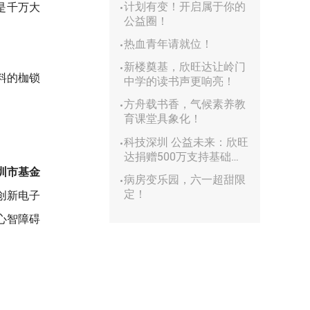
计划有变！开启属于你的
是千万大
公益圈！
热血青年请就位！
新楼奠基，欣旺达让岭门
料的枷锁
中学的读书声更响亮！
方舟载书香，气候素养教
育课堂具象化！
科技深圳 公益未来：欣旺
达捐赠500万支持基础研
究
圳市基金
病房变乐园，六一超甜限
定！
创新电子
心智障碍