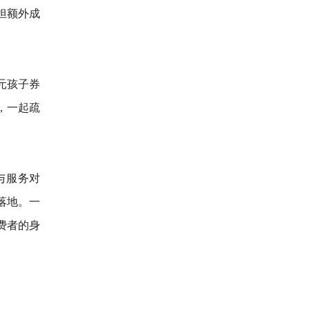
担额外成
元孩子券
，一起疏
与服务对
落地。一
费者的身