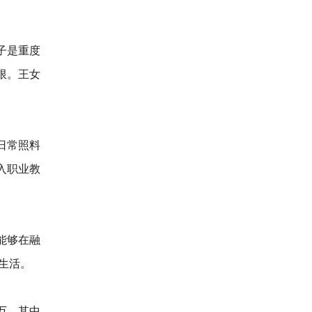
子是重度
限。王女
日常照料
入职业教
能够在融
生活。
万，其中