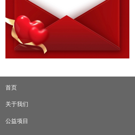
首页
关于我们
公益项目