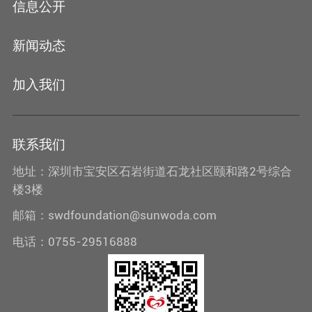
信息公开
新闻动态
加入我们
联系我们
地址：深圳市宝安区石岩街道石龙社区颐和路2号综合
楼3楼
邮箱：swdfoundation@sunwoda.com
电话：0755-29516888