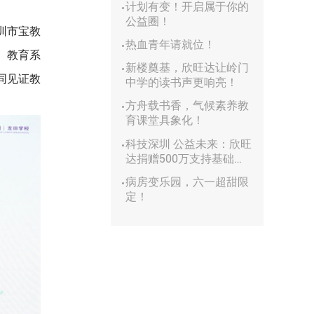
计划有变！开启属于你的
公益圈！
圳市宝教
热血青年请就位！
、教育系
新楼奠基，欣旺达让岭门
同见证教
中学的读书声更响亮！
方舟载书香，气候素养教
育课堂具象化！
科技深圳 公益未来：欣旺
达捐赠500万支持基础研
究
病房变乐园，六一超甜限
定！