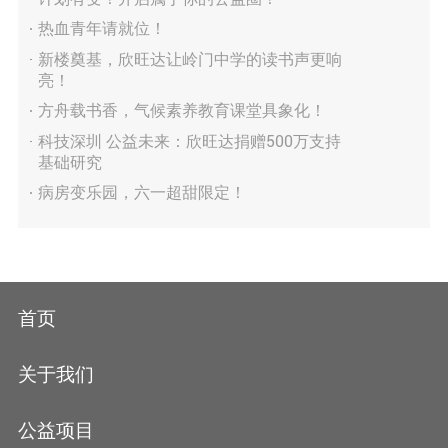
热血青年请就位！
新楼奠基，欣旺达让岭门中学的读书声更响
亮！
方舟载书香，气候素养教育课堂具象化！
科技深圳 公益未来：欣旺达捐赠500万支持
基础研究
病房变乐园，六一超甜限定！
首页
关于我们
公益项目